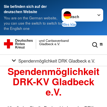
Sie befinden sich auf der
Sprache wechseln zu
deutschen Website
You are on the German website,
you can use the switch to switch to
Alles klar
the English one
und Caritasverband
Gladbeck e.V.
Spendenmöglichkeit DRK Gladbeck e.V.
Spendenmöglichkeit
DRK-KV Gladbeck
e.V.